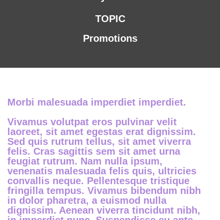
TOPIC
Promotions
Morbi malesuada imperdiet imperdiet.
Vivamus volutpat eros pulvinar velit
laoreet, sit amet egestas erat dignissim.
Sed quis rutrum tellus, sit amet viverra
felis. Cras sagittis sem sit amet urna
feugiat rutrum. Nam nulla ipsum,
venenatis malesuada felis quis, ultricies
convallis neque. Pellentesque tristique
fringilla tempus. Vivamus bibendum nibh
in dolor pharetra, a euismod nulla
dignissim. Aenean viverra tincidunt nibh,