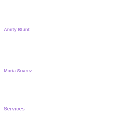
quis, ultricies.
Amity Blunt
Nam nulla ipsum, venenatis malesuada felis
quis, ultricies.
Maria Suarez
Nam nulla ipsum, venenatis malesuada felis
quis, ultricies.
Services