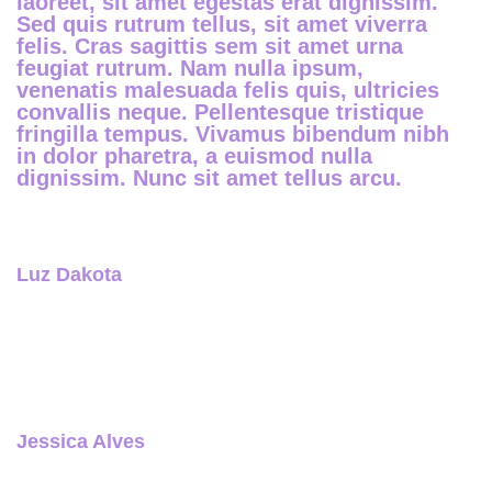
laoreet, sit amet egestas erat dignissim.
Sed quis rutrum tellus, sit amet viverra
felis. Cras sagittis sem sit amet urna
feugiat rutrum. Nam nulla ipsum,
venenatis malesuada felis quis, ultricies
convallis neque. Pellentesque tristique
fringilla tempus. Vivamus bibendum nibh
in dolor pharetra, a euismod nulla
dignissim. Nunc sit amet tellus arcu.
Luz Dakota
Nam nulla ipsum, venenatis malesuada felis
quis, ultricies.
Jessica Alves
Nam nulla ipsum, venenatis malesuada felis