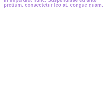
in imperdiet nunc. Suspendisse eu ante
pretium, consectetur leo at, congue quam.
NEW WEBSITE